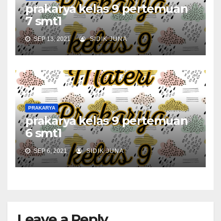
prakarya kelas 9 pertemuan
7 smt1
SEP 13, 2021
SIDIK JUNA
PRAKARYA
prakarya kelas 9 pertemuan
6 smt1
SEP 6, 2021
SIDIK JUNA
Leave a Reply