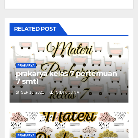
RELATED POST
PRAKARYA
prakarya kelas 7 pertemuan
7 smt1
SEP 13, 2021
SIDIK JUNA
PRAKARYA