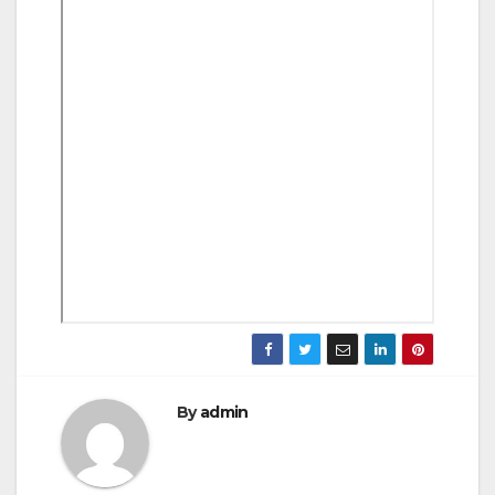
By
admin