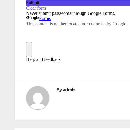
By
admin