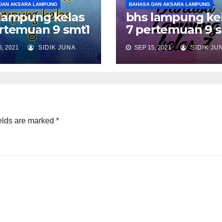
DAN AKSARA LAMPUNG
BAHASA DAN AKSARA LAMPUNG
lampung kelas
bhs lampung ke
rtemuan 9 smt1
7 pertemuan 9 
, 2021
SIDIK JUNA
SEP 15, 2021
SIDIK JU
elds are marked
*