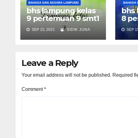
BAHASA DAN AKSARA LAMPUNG
BAHASA 
bhs lampung kelas
bhs 
9 pertemuan 9 smt1
8 pe
SEP 15, 2021
SIDIK JUNA
SEP 15
Leave a Reply
Your email address will not be published.
Required fi
Comment
*