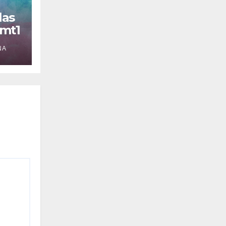
las
smt1
NA