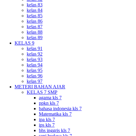
kelas 83
kelas 84
kelas 85
kelas 86
kelas 87
kelas 88
kelas 89
KELAS 9
kelas 91
kelas 92
kelas 93
kelas 94
kelas 95
kelas 96
kelas 97
METERI BAHAN AJAR
KELAS 7 SMP
agama kls 7
ppkn kls 7
bahasa indonesia kls 7
Matematika kls 7
ipa kls 7
ips kls 7
bhs inggris kls 7
seni budaya kls 7