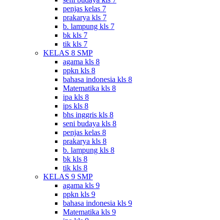
penjas kelas 7
prakarya kls 7
b. lampung kls 7
bk kls 7
tik kls 7
KELAS 8 SMP
agama kls 8
ppkn kls 8
bahasa indonesia kls 8
Matematika kls 8
ipa kls 8
ips kls 8
bhs inggris kls 8
seni budaya kls 8
penjas kelas 8
prakarya kls 8
b. lampung kls 8
bk kls 8
tik kls 8
KELAS 9 SMP
agama kls 9
ppkn kls 9
bahasa indonesia kls 9
Matematika kls 9