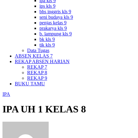
ipa kls 9
ips kls 9
bhs inggris kls 9
seni budaya kls 9
penjas kelas 9
prakarya kls 9
b. lampung kls 9
bk kls 9
tik kls 9
Data Tugas
ABSEN KELAS 7
REKAP ABSEN HARIAN
REKAP 7
REKAP 8
REKAP 9
BUKU TAMU
IPA
IPA UH 1 KELAS 8