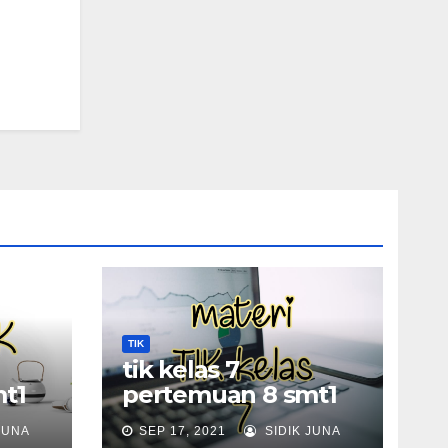
TIK
tik kelas 7
t1
pertemuan 8 smt1
JUNA
SEP 17, 2021
SIDIK JUNA