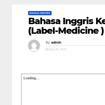
BAHASA INGGRIS
Bahasa Inggris K
(Label-Medicine )
By
admin
AUG 26, 2020