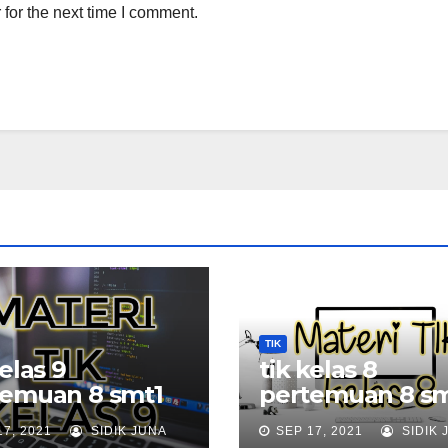
for the next time I comment.
TIK
kelas 9
tik kelas 8
temuan 8 smt1
pertemuan 8 sm
17, 2021
SIDIK JUNA
SEP 17, 2021
SIDIK 