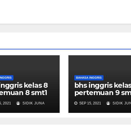
INGGRIS
BAHASA INGGRIS
inggris kelas 8
bhs inggris kelas
emuan 8 smt1
pertemuan 9 sm
, 2021
SIDIK JUNA
SEP 15, 2021
SIDIK JU