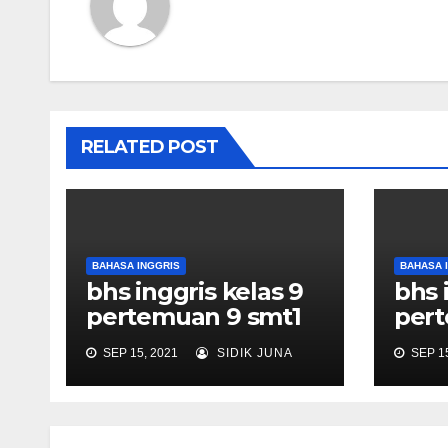
RELATED POST
BAHASA INGGRIS
BAHASA 
bhs inggris kelas 9
bhs 
pertemuan 9 smt1
pert
SEP 15, 2021
SIDIK JUNA
SEP 15