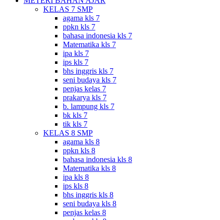
METERI BAHAN AJAR
KELAS 7 SMP
agama kls 7
ppkn kls 7
bahasa indonesia kls 7
Matematika kls 7
ipa kls 7
ips kls 7
bhs inggris kls 7
seni budaya kls 7
penjas kelas 7
prakarya kls 7
b. lampung kls 7
bk kls 7
tik kls 7
KELAS 8 SMP
agama kls 8
ppkn kls 8
bahasa indonesia kls 8
Matematika kls 8
ipa kls 8
ips kls 8
bhs inggris kls 8
seni budaya kls 8
penjas kelas 8