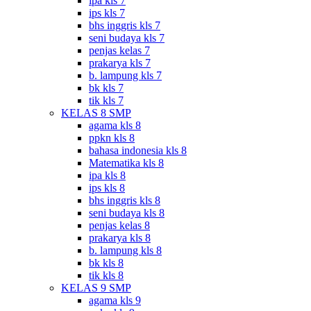
ipa kls 7
ips kls 7
bhs inggris kls 7
seni budaya kls 7
penjas kelas 7
prakarya kls 7
b. lampung kls 7
bk kls 7
tik kls 7
KELAS 8 SMP
agama kls 8
ppkn kls 8
bahasa indonesia kls 8
Matematika kls 8
ipa kls 8
ips kls 8
bhs inggris kls 8
seni budaya kls 8
penjas kelas 8
prakarya kls 8
b. lampung kls 8
bk kls 8
tik kls 8
KELAS 9 SMP
agama kls 9