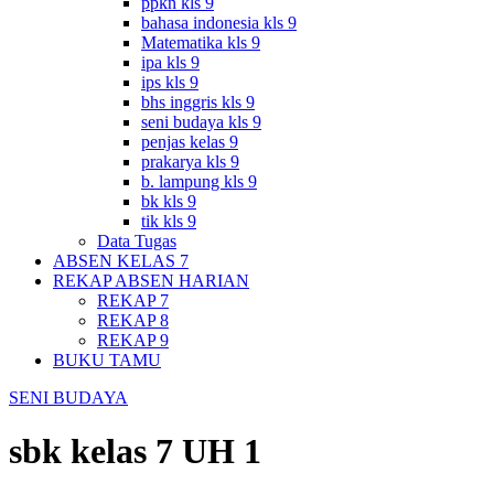
ppkn kls 9
bahasa indonesia kls 9
Matematika kls 9
ipa kls 9
ips kls 9
bhs inggris kls 9
seni budaya kls 9
penjas kelas 9
prakarya kls 9
b. lampung kls 9
bk kls 9
tik kls 9
Data Tugas
ABSEN KELAS 7
REKAP ABSEN HARIAN
REKAP 7
REKAP 8
REKAP 9
BUKU TAMU
SENI BUDAYA
sbk kelas 7 UH 1