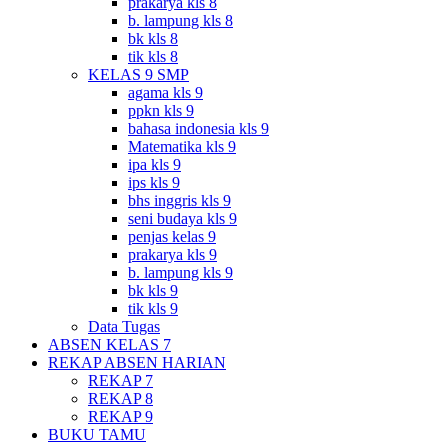
prakarya kls 8
b. lampung kls 8
bk kls 8
tik kls 8
KELAS 9 SMP
agama kls 9
ppkn kls 9
bahasa indonesia kls 9
Matematika kls 9
ipa kls 9
ips kls 9
bhs inggris kls 9
seni budaya kls 9
penjas kelas 9
prakarya kls 9
b. lampung kls 9
bk kls 9
tik kls 9
Data Tugas
ABSEN KELAS 7
REKAP ABSEN HARIAN
REKAP 7
REKAP 8
REKAP 9
BUKU TAMU