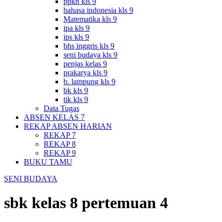
ppkn kls 9
bahasa indonesia kls 9
Matematika kls 9
ipa kls 9
ips kls 9
bhs inggris kls 9
seni budaya kls 9
penjas kelas 9
prakarya kls 9
b. lampung kls 9
bk kls 9
tik kls 9
Data Tugas
ABSEN KELAS 7
REKAP ABSEN HARIAN
REKAP 7
REKAP 8
REKAP 9
BUKU TAMU
SENI BUDAYA
sbk kelas 8 pertemuan 4