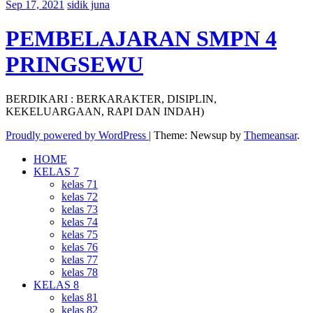
Sep 17, 2021
sidik juna
PEMBELAJARAN SMPN 4
PRINGSEWU
BERDIKARI : BERKARAKTER, DISIPLIN,
KEKELUARGAAN, RAPI DAN INDAH)
Proudly powered by WordPress
|
Theme: Newsup by
Themeansar
.
HOME
KELAS 7
kelas 71
kelas 72
kelas 73
kelas 74
kelas 75
kelas 76
kelas 77
kelas 78
KELAS 8
kelas 81
kelas 82