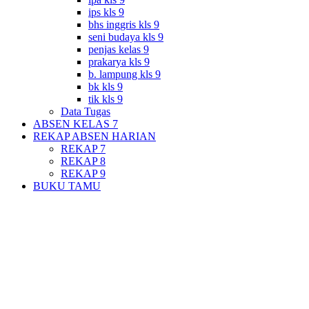
ips kls 9
bhs inggris kls 9
seni budaya kls 9
penjas kelas 9
prakarya kls 9
b. lampung kls 9
bk kls 9
tik kls 9
Data Tugas
ABSEN KELAS 7
REKAP ABSEN HARIAN
REKAP 7
REKAP 8
REKAP 9
BUKU TAMU