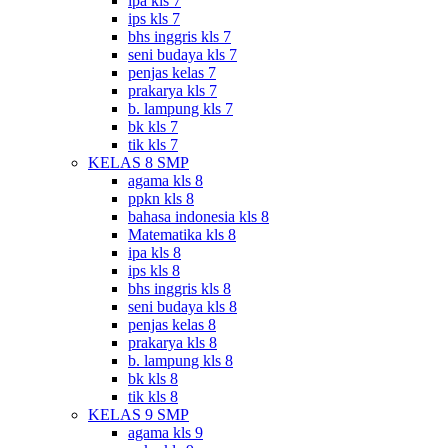
ipa kls 7
ips kls 7
bhs inggris kls 7
seni budaya kls 7
penjas kelas 7
prakarya kls 7
b. lampung kls 7
bk kls 7
tik kls 7
KELAS 8 SMP
agama kls 8
ppkn kls 8
bahasa indonesia kls 8
Matematika kls 8
ipa kls 8
ips kls 8
bhs inggris kls 8
seni budaya kls 8
penjas kelas 8
prakarya kls 8
b. lampung kls 8
bk kls 8
tik kls 8
KELAS 9 SMP
agama kls 9