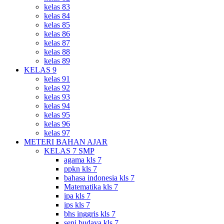
kelas 83
kelas 84
kelas 85
kelas 86
kelas 87
kelas 88
kelas 89
KELAS 9
kelas 91
kelas 92
kelas 93
kelas 94
kelas 95
kelas 96
kelas 97
METERI BAHAN AJAR
KELAS 7 SMP
agama kls 7
ppkn kls 7
bahasa indonesia kls 7
Matematika kls 7
ipa kls 7
ips kls 7
bhs inggris kls 7
seni budaya kls 7