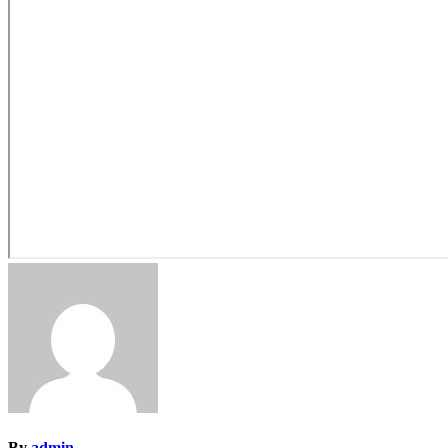
By
admin