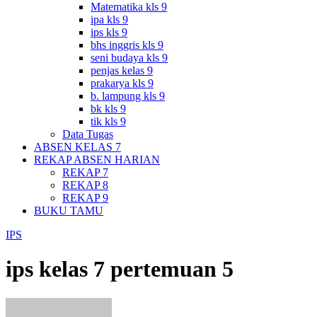
Matematika kls 9
ipa kls 9
ips kls 9
bhs inggris kls 9
seni budaya kls 9
penjas kelas 9
prakarya kls 9
b. lampung kls 9
bk kls 9
tik kls 9
Data Tugas
ABSEN KELAS 7
REKAP ABSEN HARIAN
REKAP 7
REKAP 8
REKAP 9
BUKU TAMU
IPS
ips kelas 7 pertemuan 5