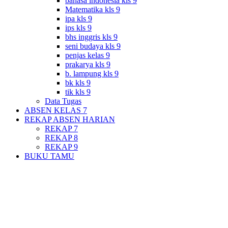
bahasa indonesia kls 9
Matematika kls 9
ipa kls 9
ips kls 9
bhs inggris kls 9
seni budaya kls 9
penjas kelas 9
prakarya kls 9
b. lampung kls 9
bk kls 9
tik kls 9
Data Tugas
ABSEN KELAS 7
REKAP ABSEN HARIAN
REKAP 7
REKAP 8
REKAP 9
BUKU TAMU