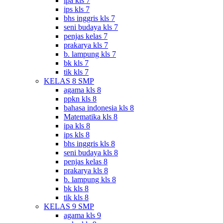
ipa kls 7
ips kls 7
bhs inggris kls 7
seni budaya kls 7
penjas kelas 7
prakarya kls 7
b. lampung kls 7
bk kls 7
tik kls 7
KELAS 8 SMP
agama kls 8
ppkn kls 8
bahasa indonesia kls 8
Matematika kls 8
ipa kls 8
ips kls 8
bhs inggris kls 8
seni budaya kls 8
penjas kelas 8
prakarya kls 8
b. lampung kls 8
bk kls 8
tik kls 8
KELAS 9 SMP
agama kls 9