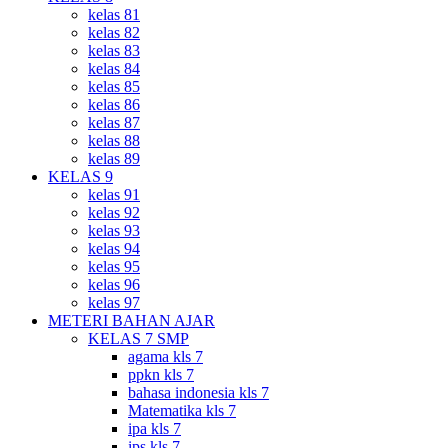
kelas 81
kelas 82
kelas 83
kelas 84
kelas 85
kelas 86
kelas 87
kelas 88
kelas 89
KELAS 9
kelas 91
kelas 92
kelas 93
kelas 94
kelas 95
kelas 96
kelas 97
METERI BAHAN AJAR
KELAS 7 SMP
agama kls 7
ppkn kls 7
bahasa indonesia kls 7
Matematika kls 7
ipa kls 7
ips kls 7