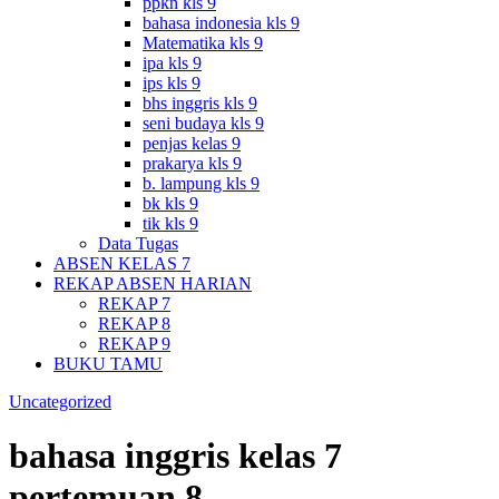
ppkn kls 9
bahasa indonesia kls 9
Matematika kls 9
ipa kls 9
ips kls 9
bhs inggris kls 9
seni budaya kls 9
penjas kelas 9
prakarya kls 9
b. lampung kls 9
bk kls 9
tik kls 9
Data Tugas
ABSEN KELAS 7
REKAP ABSEN HARIAN
REKAP 7
REKAP 8
REKAP 9
BUKU TAMU
Uncategorized
bahasa inggris kelas 7
pertemuan 8