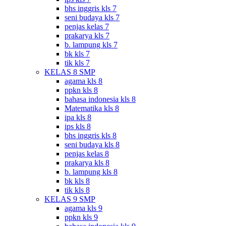
bhs inggris kls 7
seni budaya kls 7
penjas kelas 7
prakarya kls 7
b. lampung kls 7
bk kls 7
tik kls 7
KELAS 8 SMP
agama kls 8
ppkn kls 8
bahasa indonesia kls 8
Matematika kls 8
ipa kls 8
ips kls 8
bhs inggris kls 8
seni budaya kls 8
penjas kelas 8
prakarya kls 8
b. lampung kls 8
bk kls 8
tik kls 8
KELAS 9 SMP
agama kls 9
ppkn kls 9