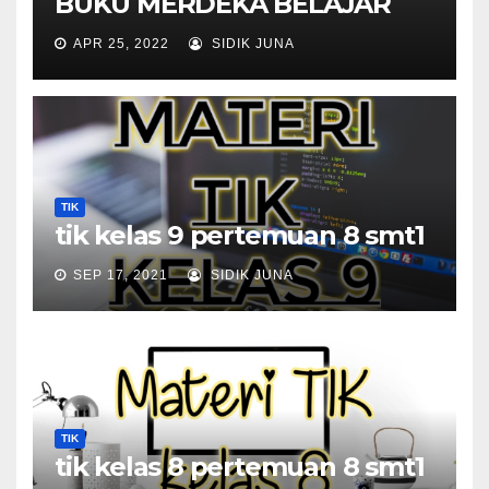
BUKU MERDEKA BELAJAR
APR 25, 2022
SIDIK JUNA
TIK
tik kelas 9 pertemuan 8 smt1
SEP 17, 2021
SIDIK JUNA
TIK
tik kelas 8 pertemuan 8 smt1