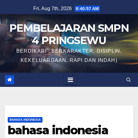
Skip
Fri. Aug 7th, 2026
8:40:58 AM
to
content
PEMBELAJARAN SMPN
4 PRINGSEWU
BERDIKARI : BERKARAKTER, DISIPLIN,
KEKELUARGAAN, RAPI DAN INDAH)
BAHASA INDONESIA
bahasa indonesia