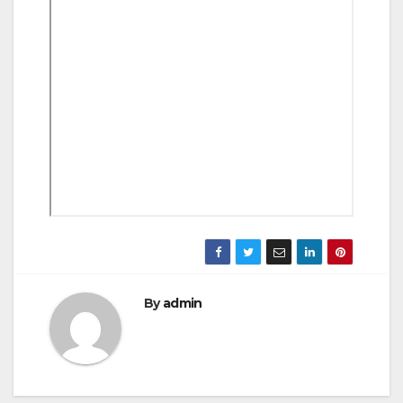
By
admin