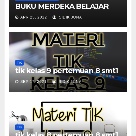
BUKU MERDEKA BELAJAR
APR 25, 2022
SIDIK JUNA
TIK
tik kelas 9 pertemuan 8 smt1
SEP 17, 2021
SIDIK JUNA
TIK
tik kelas 8 pertemuan 8 smt1